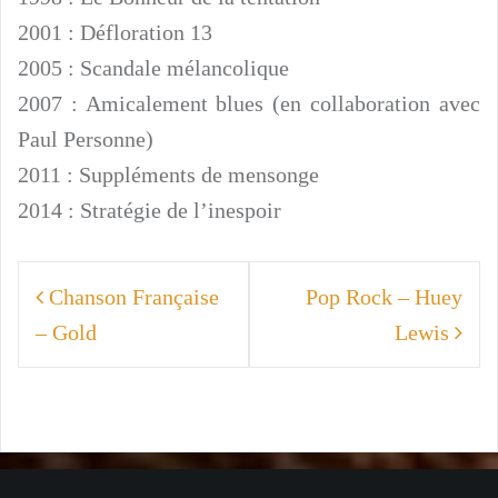
2001 : Défloration 13
2005 : Scandale mélancolique
2007 : Amicalement blues (en collaboration avec
Paul Personne)
2011 : Suppléments de mensonge
2014 : Stratégie de l’inespoir
Navigation
Chanson Française
Pop Rock – Huey
de
– Gold
Lewis
l’article